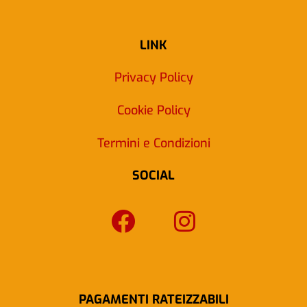
LINK
Privacy Policy
Cookie Policy
Termini e Condizioni
SOCIAL
F
I
a
n
c
s
e
t
b
a
PAGAMENTI RATEIZZABILI