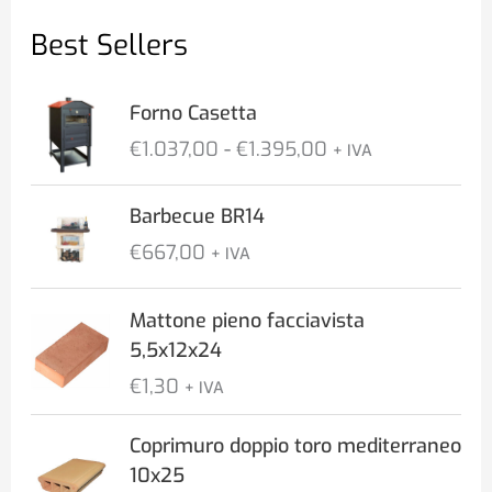
:
Best Sellers
o
o
M
M
F
Forno Casetta
i
a
a
€
1.037,00
-
€
1.395,00
+ IVA
s
n
x
c
Barbecue BR14
i
a
€
667,00
+ IVA
d
i
Mattone pieno facciavista
p
5,5x12x24
r
€
1,30
+ IVA
e
z
Coprimuro doppio toro mediterraneo
z
10x25
o