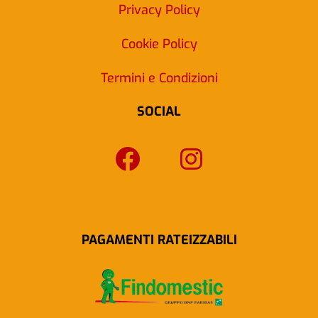
Privacy Policy
Cookie Policy
Termini e Condizioni
SOCIAL
F
I
a
n
c
s
e
t
b
a
PAGAMENTI RATEIZZABILI
o
g
o
r