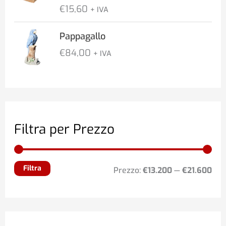
€
15,60
:
+ IVA
d
Pappagallo
a
€
€
84,00
+ IVA
1
.
0
3
7
Filtra per Prezzo
,
0
0
Filtra
Prezzo:
€13.200
—
€21.600
a
€
1
.