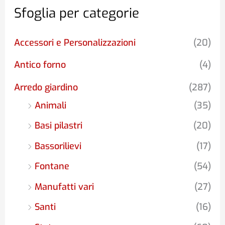
3
Sfoglia per categorie
9
5
Accessori e Personalizzazioni
(20)
,
0
Antico forno
(4)
0
Arredo giardino
(287)
Animali
(35)
Basi pilastri
(20)
Bassorilievi
(17)
Fontane
(54)
Manufatti vari
(27)
Santi
(16)