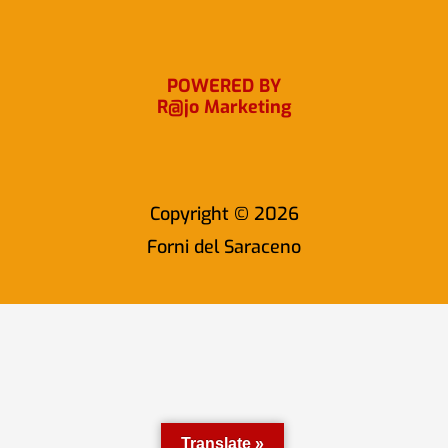
k
a
m
POWERED BY
R@jo Marketing
Copyright © 2026
Forni del Saraceno
Translate »