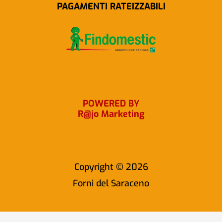
b
a
PAGAMENTI RATEIZZABILI
o
g
o
r
k
a
m
POWERED BY
R@jo Marketing
Copyright © 2026
Forni del Saraceno