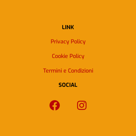
LINK
Privacy Policy
Cookie Policy
Termini e Condizioni
SOCIAL
F
I
a
n
c
s
e
t