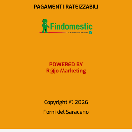
b
a
PAGAMENTI RATEIZZABILI
o
g
o
r
k
a
m
POWERED BY
R@jo Marketing
Copyright © 2026
Forni del Saraceno