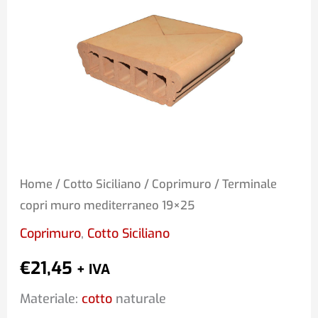
muro
mediterraneo
19x25
quantità
Home
/
Cotto Siciliano
/
Coprimuro
/ Terminale
copri muro mediterraneo 19×25
Coprimuro
,
Cotto Siciliano
€
21,45
+ IVA
Materiale:
cotto
naturale