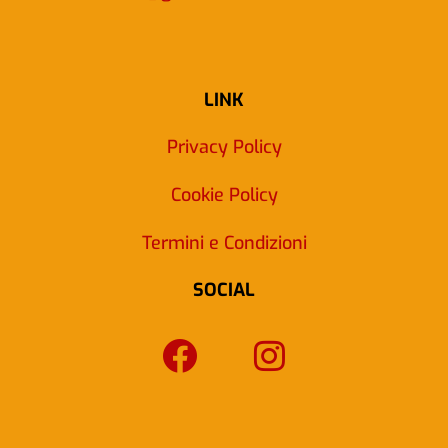
LINK
Privacy Policy
Cookie Policy
Termini e Condizioni
SOCIAL
F
I
a
n
c
s
e
t