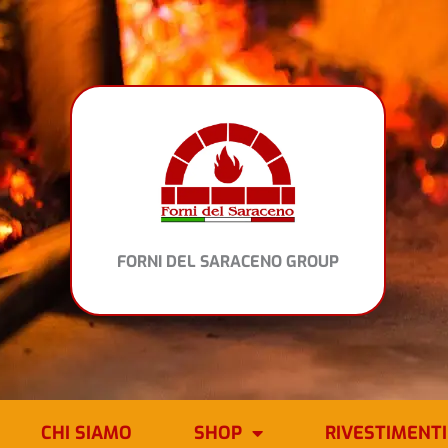
Vai
al
contenuto
FORNI DEL SARACENO GROUP
CHI SIAMO
SHOP
RIVESTIMENTI