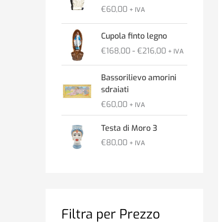
€
60,00
+ IVA
F
Cupola finto legno
a
€
168,00
-
€
216,00
+ IVA
s
c
Bassorilievo amorini
i
sdraiati
a
d
€
60,00
+ IVA
i
p
Testa di Moro 3
r
€
80,00
+ IVA
e
z
z
o
:
d
Filtra per Prezzo
a