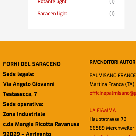
Rotante light
(1)
Saracen light
(1)
RIVENDITORI AUTOR
FORNI DEL SARACENO
Sede legale:
PALMISANO FRANCE
Via Angelo Giovanni
Martina Franca (TA)
officinepalmisano@
Testasecca, 7
Sede operativa:
LA FIAMMA
Zona Industriale
Hauptstrasse 72
c.da Mangia Ricotta Ravanusa
66589 Merchweiler
92029 – Agrigento