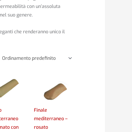
ermeabilità con un’assoluta
 nel suo genere.
leganti che renderanno unico il
o
Finale
terraneo
mediterraneo –
mato con
rosato