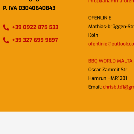
info@lafiamma-ofen
P. IVA 03040640843
OFENLINIE
Mathias-brüggen-St
+39 0922 875 533
Köln
+39 327 699 9897
ofenlinie@outlook.c
BBQ WORLD MALTA
Oscar Zammit Str
Hamrun HMR1281
Email:
chrisbltd1@g