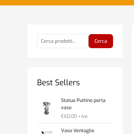
C
P
P
e
r
r
Cerca
r
e
e
c
z
z
a
z
z
:
o
o
Best Sellers
M
M
i
a
Statua Puttino porta
vaso
n
x
€
60,00
+ IVA
Vaso Ventaglio