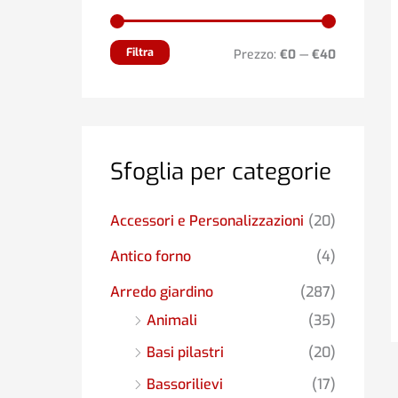
€
1
Filtra
Prezzo:
€0
—
€40
6
8
,
0
0
Sfoglia per categorie
a
€
2
Accessori e Personalizzazioni
(20)
1
6
Antico forno
(4)
,
Arredo giardino
(287)
0
0
Animali
(35)
Basi pilastri
(20)
Bassorilievi
(17)