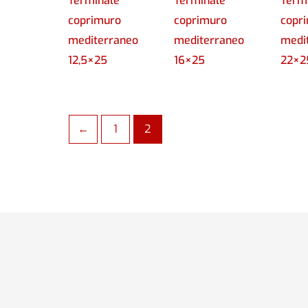
Terminale
Terminale
Term
coprimuro
coprimuro
copr
mediterraneo
mediterraneo
medi
12,5×25
16×25
22×2
←
1
2