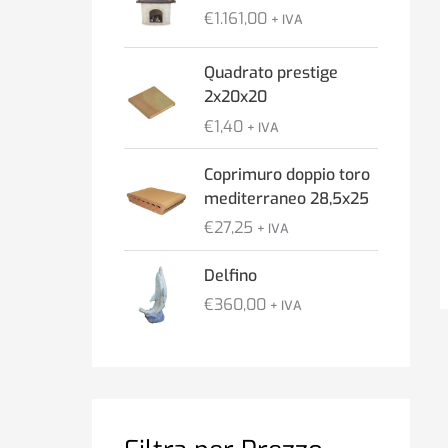
€
1.161,00
d
+ IVA
i
p
Quadrato prestige
r
2x20x20
e
€
1,40
+ IVA
z
z
Coprimuro doppio toro
o
mediterraneo 28,5x25
:
€
27,25
+ IVA
d
a
Delfino
€
€
360,00
+ IVA
2
.
4
2
0
,