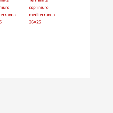
inale
Terminale
imuro
coprimuro
terraneo
mediterraneo
5
26×25