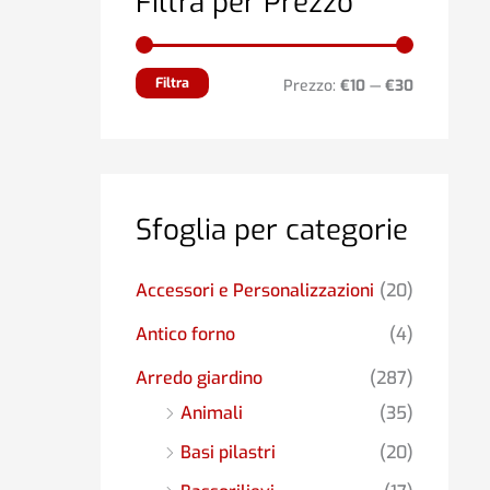
Filtra per Prezzo
0
0
a
€
Filtra
Prezzo:
€10
—
€30
3
.
4
1
2
Sfoglia per categorie
,
0
Accessori e Personalizzazioni
(20)
0
Antico forno
(4)
Arredo giardino
(287)
Animali
(35)
Basi pilastri
(20)