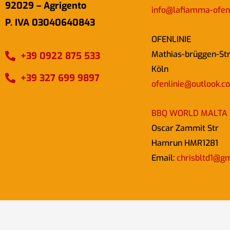
92029 – Agrigento
info@lafiamma-ofen
P. IVA 03040640843
OFENLINIE
Mathias-brüggen-St
+39 0922 875 533
Köln
+39 327 699 9897
ofenlinie@outlook.c
BBQ WORLD MALTA
Oscar Zammit Str
Hamrun HMR1281
Email:
chrisbltd1@g