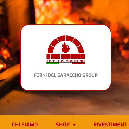
Vai
al
contenuto
FORNI DEL SARACENO GROUP
CHI SIAMO
SHOP
RIVESTIMENTI