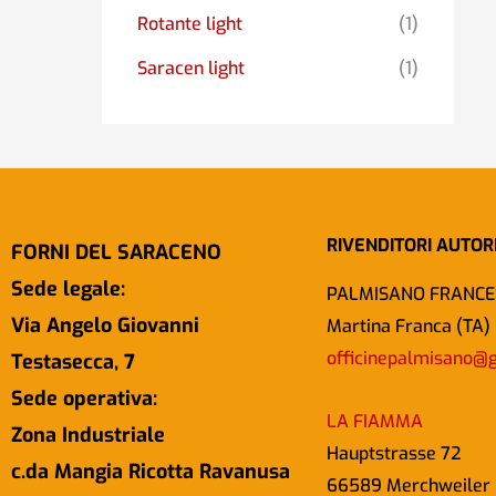
Rotante light
(1)
Saracen light
(1)
RIVENDITORI AUTOR
FORNI DEL SARACENO
Sede legale:
PALMISANO FRANCE
Via Angelo Giovanni
Martina Franca (TA)
officinepalmisano@
Testasecca, 7
Sede operativa:
LA FIAMMA
Zona Industriale
Hauptstrasse 72
c.da Mangia Ricotta Ravanusa
66589 Merchweiler