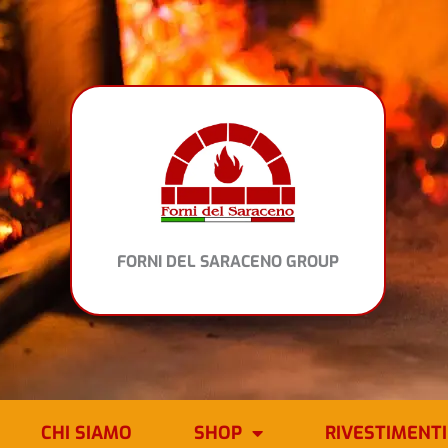
Vai
al
contenuto
FORNI DEL SARACENO GROUP
CHI SIAMO
SHOP
RIVESTIMENTI