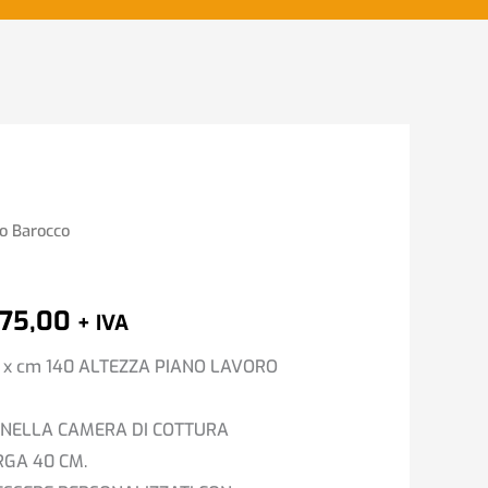
o Barocco
Fascia
di
275,00
+ IVA
prezzo:
 x cm 140 ALTEZZA PIANO LAVORO
da
€4.501,00
 NELLA CAMERA DI COTTURA
RGA 40 CM.
a