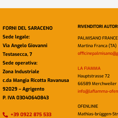
RIVENDITORI AUTOR
FORNI DEL SARACENO
Sede legale:
PALMISANO FRANCE
Via Angelo Giovanni
Martina Franca (TA)
officinepalmisano@
Testasecca, 7
Sede operativa:
LA FIAMMA
Zona Industriale
Hauptstrasse 72
c.da Mangia Ricotta Ravanusa
66589 Merchweiler
92029 – Agrigento
info@lafiamma-ofen
P. IVA 03040640843
OFENLINIE
Mathias-brüggen-St
+39 0922 875 533