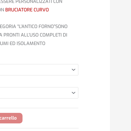
 ESSERE PERSONALIZZATI CON
€5.275,00
CON
BRUCIATORE CURVO
TEGORIA “L’ANTICO FORNO”SONO
A PRONTI ALL’USO COMPLETI DI
FUMI ED ISOLAMENTO
carrello