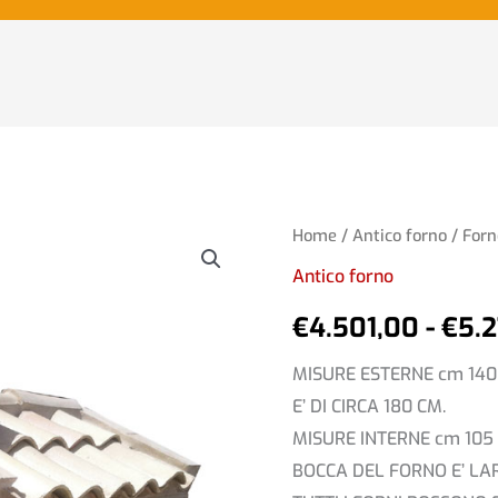
Forno
Home
/
Antico forno
/ Forn
Barocco
Antico forno
quantità
€
4.501,00
-
€
5.
MISURE ESTERNE cm 140
E’ DI CIRCA 180 CM.
MISURE INTERNE cm 105
BOCCA DEL FORNO E’ LA