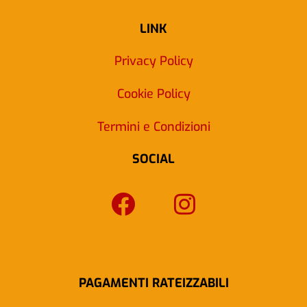
LINK
Privacy Policy
Cookie Policy
Termini e Condizioni
SOCIAL
F
I
a
n
c
s
e
t
b
a
PAGAMENTI RATEIZZABILI