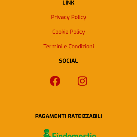
LINK
Privacy Policy
Cookie Policy
Termini e Condizioni
SOCIAL
F
I
a
n
c
s
e
t
b
a
PAGAMENTI RATEIZZABILI
o
g