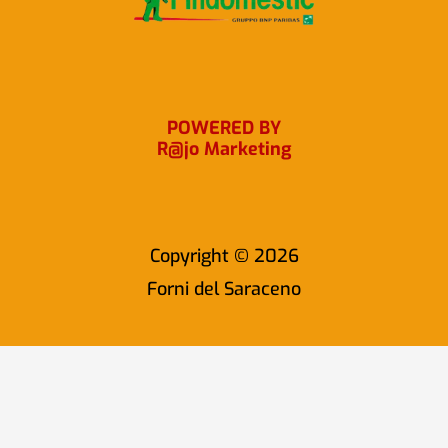
o
r
k
a
m
POWERED BY
R@jo Marketing
Copyright © 2026
Forni del Saraceno